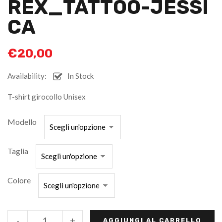
REX_TATTOO-JESSI
CA
€
20,00
Availability:
In Stock
T-shirt girocollo Unisex
Modello
Taglia
Colore
-
+
AGGIUNGI AL CARRELLO