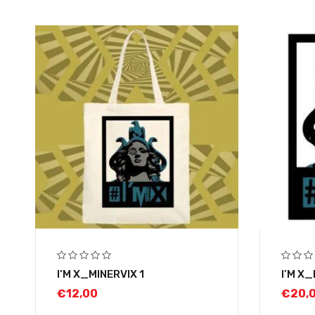
I’M X_MINERVIX 1
I’M X_
€
12,00
€
20,