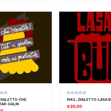
IALETTO-CHE
M4U_DIALETTO-LASA B
TAR-GALIN
€
20,00
00