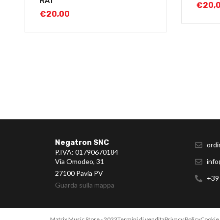
RAT
€
20,
€
20,00
Negatron SNC
ordi
P.IVA: 01790670184
Via Omodeo, 31
info
27100 Pavia PV
+39
Guarda sulla mappa
Matrix Music Store - 2023
Termini di vendita
Privacy Policy
Cookie 