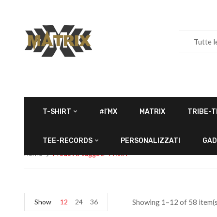
Tutte l
T-SHIRT
#I’MX
MATRIX
TRIBE-T
TEE-RECORDS
PERSONALIZZATI
GAD
Home
Prodotti taggati “PAVIA”
Show
12
24
36
Showing 1–12 of 58 item(s