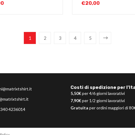
00
€
20,00
1
2
3
4
5
Costi di spedizione per l'Ita
ni@matrixtshirt.it
5,50€
per 4/6 giorni lavorativi
@matrixtshirt.it
7,90€
per 1/2 giorni lavorativi
Gratuita
per ordini maggiori di 80
 340 4236014
Policy