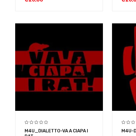
M4U_DIALETTO-VA A CIAPA I
M4U-D