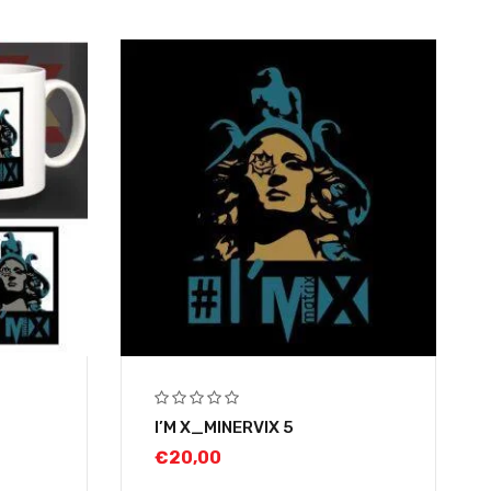
I’M X_MINERVIX 5
€
20,00