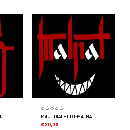
UI
M4U_DIALETTO-MALNAT
€
20,00