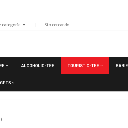
e categorie
EE
ALCOHOLIC-TEE
TOURISTIC-TEE
BABIE
GETS
)