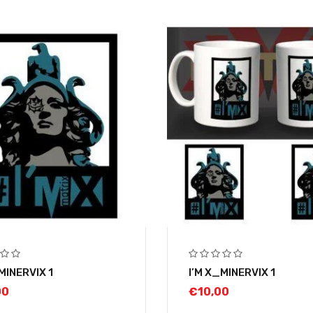
MINERVIX 1
I’M X_MINERVIX 1
00
€
10,00