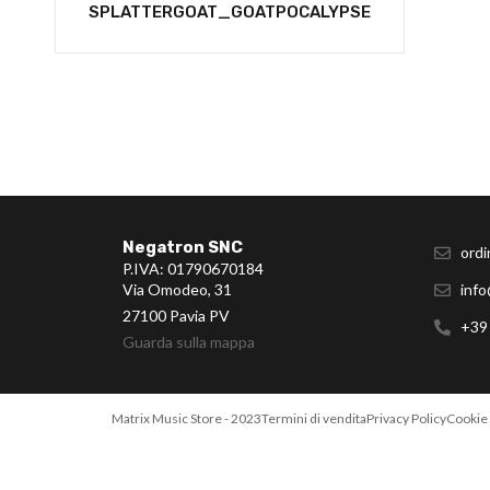
SPLATTERGOAT_GOATPOCALYPSE
Negatron SNC
ordi
P.IVA: 01790670184
Via Omodeo, 31
info
27100 Pavia PV
+39
Guarda sulla mappa
Matrix Music Store - 2023
Termini di vendita
Privacy Policy
Cookie 