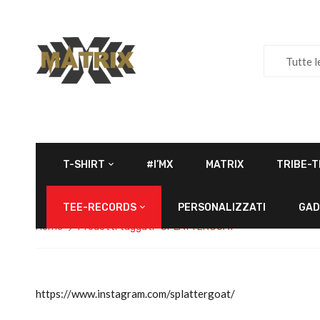
Tutte l
T-SHIRT
#I’MX
MATRIX
TRIBE-T
TEE-RECORDS
PERSONALIZZATI
GAD
Home
Prodotti taggati “SPLATTERGOAT”
https://www.instagram.com/splattergoat/