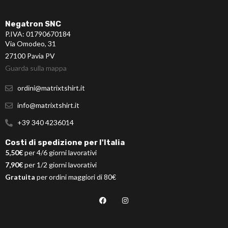
Negatron SNC
P.IVA: 01790670184
Via Omodeo, 31
27100 Pavia PV
Guarda sulla mappa
ordini@matrixtshirt.it
info@matrixtshirt.it
+39 340 4236014
Costi di spedizione per l'Italia
5,50€
per 4/6 giorni lavorativi
7,90€
per 1/2 giorni lavorativi
Gratuita
per ordini maggiori di 80€