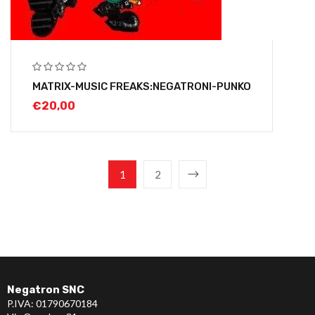
MATRIX-MUSIC FREAKS:NEGATRONI-PUNKO
€
20,00
1
2
Negatron SNC
P.IVA: 01790670184