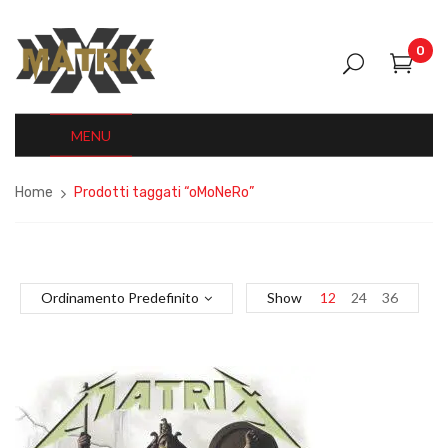
0
MENU
Home
Prodotti taggati “oMoNeRo”
Ordinamento Predefinito
Show
12
24
36