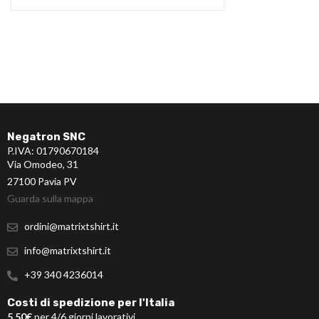
Negatron SNC
P.IVA: 01790670184
Via Omodeo, 31
27100 Pavia PV
Guarda sulla mappa
ordini@matrixtshirt.it
info@matrixtshirt.it
+39 340 4236014
Costi di spedizione per l'Italia
5,50€
per 4/6 giorni lavorativi