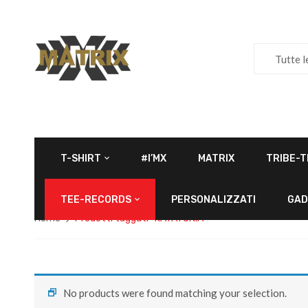
Tutte l
T-SHIRT
#I’MX
MATRIX
TRIBE-T
TEE-RECORDS
PERSONALIZZATI
GAD
Home
Prodotti taggati “KATATONIA”
No products were found matching your selection.