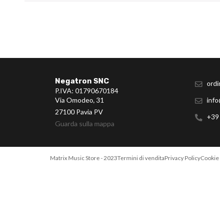
Negatron SNC
ordi
P.IVA: 01790670184
Via Omodeo, 31
info
27100 Pavia PV
+39
Guarda sulla mappa
Matrix Music Store - 2023
Termini di vendita
Privacy Policy
Cookie 