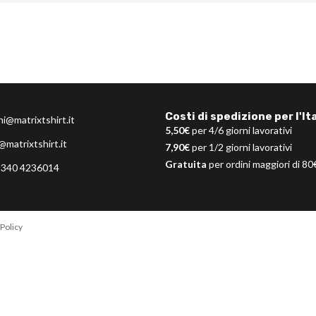
Costi di spedizione per l'Ita
ni@matrixtshirt.it
5,50€
per 4/6 giorni lavorativi
@matrixtshirt.it
7,90€
per 1/2 giorni lavorativi
Gratuita
per ordini maggiori di 80
 340 4236014
Policy