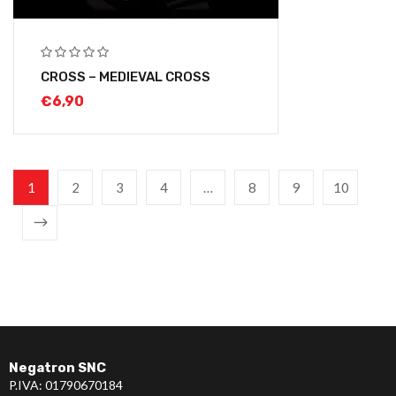
CROSS – MEDIEVAL CROSS
€
6,90
1
2
3
4
…
8
9
10
Negatron SNC
P.IVA: 01790670184