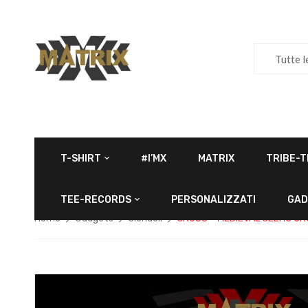
Tutte l
T-SHIRT
#I’MX
MATRIX
TRIBE-T
TEE-RECORDS
PERSONALIZZATI
GAD
Home
Gadgets
Ciondoli
CROSS – MEDIEVAL CELTIC C