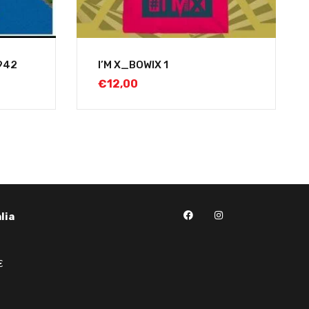
942
I’M X_BOWIX 1
€
12,00
lia
€