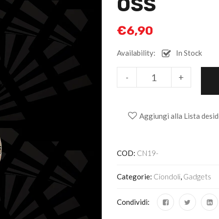
OSS
€
6,90
Availability:
In Stock
Alternative:
-
+
Aggiungi alla Lista desid
COD:
CN19-
Categorie:
Ciondoli
,
Gadgets
Condividi: