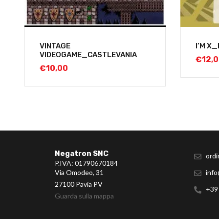
VINTAGE
I’M X_
VIDEOGAME_CASTLEVANIA
€
12,
€
10,00
Negatron SNC
ordi
P.IVA: 01790670184
Via Omodeo, 31
info
27100 Pavia PV
+39
Guarda sulla mappa