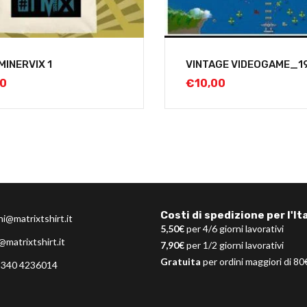
MINERVIX 1
VINTAGE VIDEOGAME_1
00
€
10,00
Costi di spedizione per l'Ita
ni@matrixtshirt.it
5,50€
per 4/6 giorni lavorativi
@matrixtshirt.it
7,90€
per 1/2 giorni lavorativi
Gratuita
per ordini maggiori di 80
 340 4236014