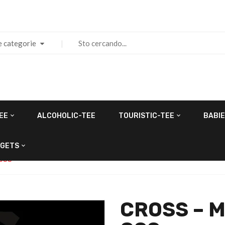
e categorie
EE
ALCOHOLIC-TEE
TOURISTIC-TEE
BABIE
GETS
ROSS
CROSS – M