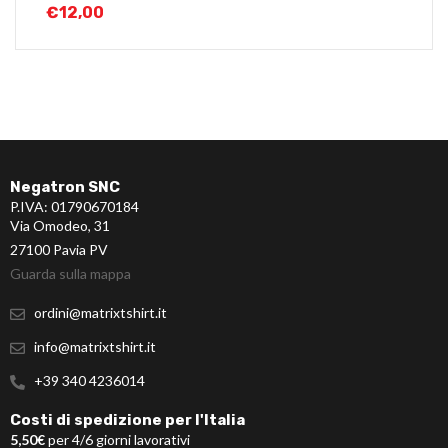
€
12,00
Negatron SNC
P.IVA: 01790670184
Via Omodeo, 31
27100 Pavia PV
Guarda sulla mappa
ordini@matrixtshirt.it
info@matrixtshirt.it
+39 340 4236014
Costi di spedizione per l'Italia
5,50€
per 4/6 giorni lavorativi