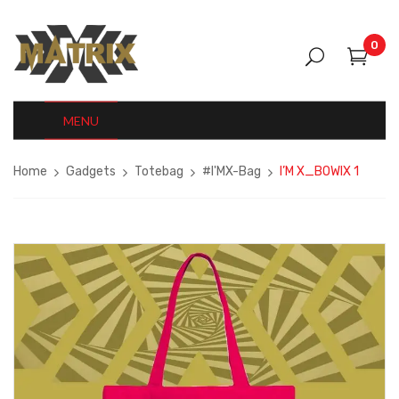
0
MENU
Home
Gadgets
Totebag
#I'MX-Bag
I’M X_BOWIX 1