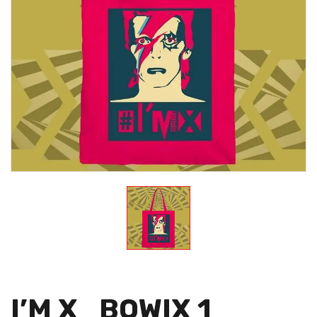
I’M X_BOWIX 1