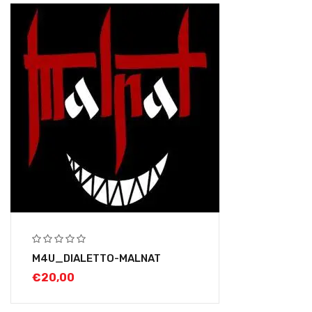
M4U_DIALETTO-MALNAT
€
20,00