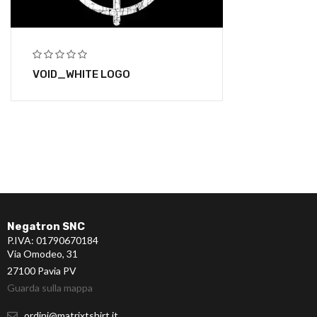
VOID_WHITE LOGO
Negatron SNC
P.IVA: 01790670184
Via Omodeo, 31
27100 Pavia PV
Guarda sulla mappa
ordini@matrixtshirt.it