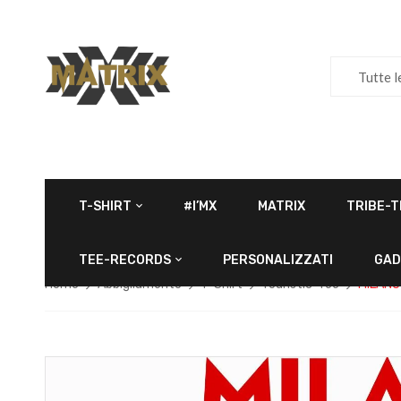
Tutte l
T-SHIRT
#I’MX
MATRIX
TRIBE-T
TEE-RECORDS
PERSONALIZZATI
GAD
Home
Abbigliamento
T-Shirt
Touristic-Tee
MILANO