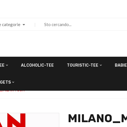
e categorie
EE
ALCOHOLIC-TEE
TOURISTIC-TEE
BABIE
GETS
_MILAN TOUR
MILANO_M