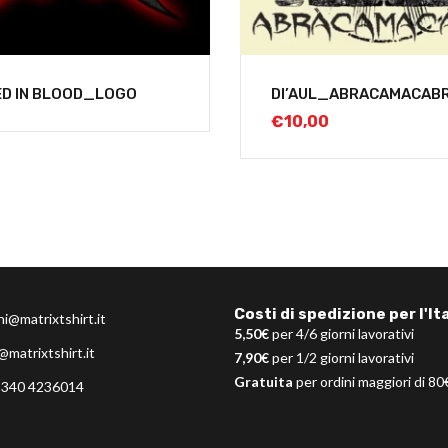
D IN BLOOD_LOGO
DI’AUL_ABRACAMACAB
€
10,00
Costi di spedizione per l'Ita
ni@matrixtshirt.it
5,50€
per 4/6 giorni lavorativi
@matrixtshirt.it
7,90€
per 1/2 giorni lavorativi
Gratuita
per ordini maggiori di 80
 340 4236014