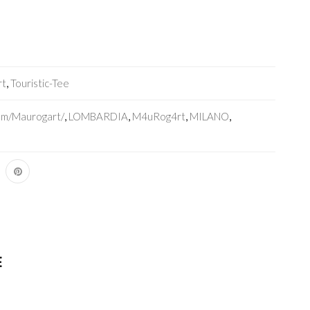
rt
,
Touristic-Tee
om/maurogart/
,
LOMBARDIA
,
M4uRog4rt
,
MILANO
,
E