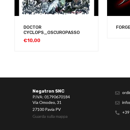
DOCTOR
FORGE
CYCLOPS_OSCUROPASSO
€
10,00
Negatron SNC
ordi
P.IVA: 01790670184
Via Omodeo, 31
info
27100 Pavia PV
+39
Guarda sulla mappa