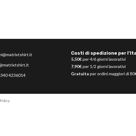
Costi di spedizione per l'Ita
ni@matrixtshirt.it
5,50€
per 4/6 giorni lavorativi
@matrixtshirt.it
7,90€
per 1/2 giorni lavorativi
Gratuita
per ordini maggiori di 80
 340 4236014
Policy