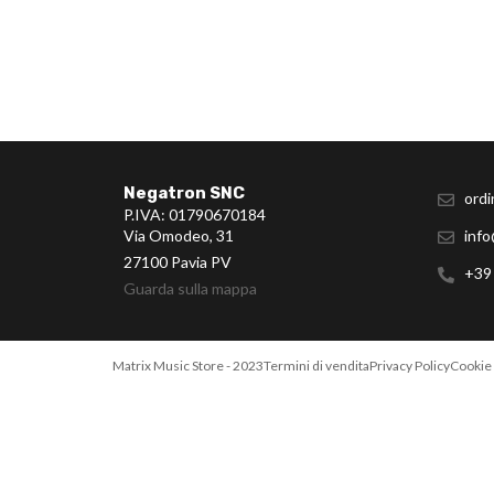
Negatron SNC
ordi
P.IVA: 01790670184
Via Omodeo, 31
info
27100 Pavia PV
+39
Guarda sulla mappa
Matrix Music Store - 2023
Termini di vendita
Privacy Policy
Cookie 