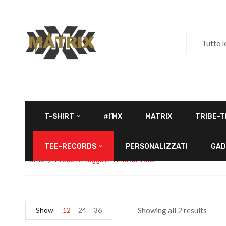
Tutte l
T-SHIRT
#I’MX
MATRIX
TRIBE-T
TEE-RECORDS
PERSONALIZZATI
GAD
Home
Prodotti taggati “NECROMASS”
Show
12
24
36
Showing all 2 results