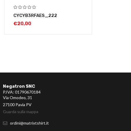
CYCYB3RFAES_222
€
20,00
Negatron SNC
P.IVA: 01790670184
Via Omodeo, 31
27100 Pavia PV
Guarda sulla mappa
ordini@matrixtshirt.it