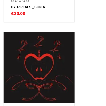
CYB3RFAES_SONIA
€
20,00