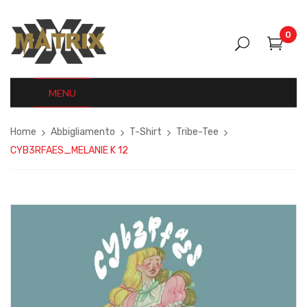
0
MENU
Home
Abbigliamento
T-Shirt
Tribe-Tee
CYB3RFAES_MELANIE K 12