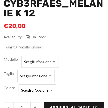
CYB3RFAES_MELAN
IE K 12
€
20,00
Availability:
In Stock
T-shirt girocollo Unisex
Modello
Taglia
Colore
-
+
AGGIUNGI AL CARRELLO