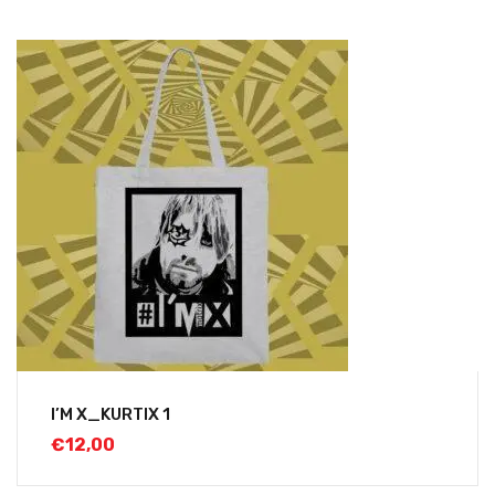
I’M X_KURTIX 1
€
12,00