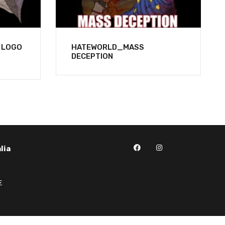
 LOGO
HATEWORLD_MASS
DECEPTION
lia
€