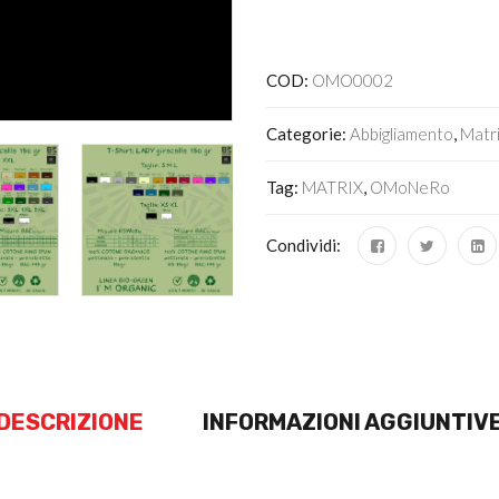
Alternative:
COD:
OMO0002
Categorie:
Abbigliamento
,
Matr
Tag:
MATRIX
,
OMoNeRo
Condividi:
DESCRIZIONE
INFORMAZIONI AGGIUNTIV