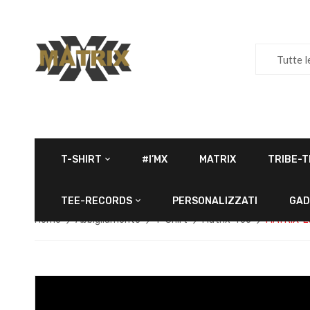
Tutte l
T-SHIRT
#I’MX
MATRIX
TRIBE-T
TEE-RECORDS
PERSONALIZZATI
GAD
Home
Abbigliamento
T-Shirt
Matrix-Tee
MATRIX-L