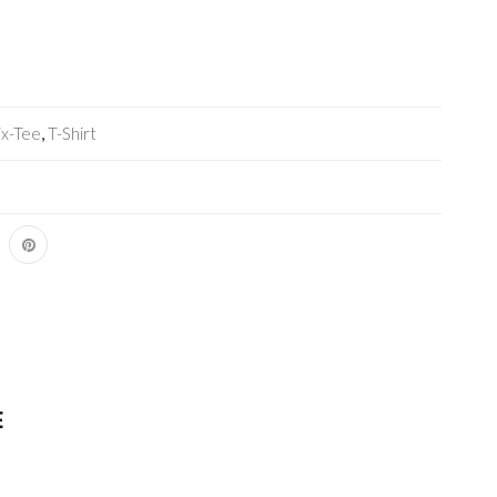
ix-Tee
,
T-Shirt
E