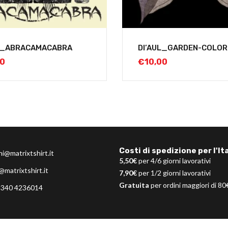
L_ABRACAMACABRA
DI’AUL_GARDEN-COLOR
00
€
10,00
Costi di spedizione per l'Ita
ni@matrixtshirt.it
5,50€
per 4/6 giorni lavorativi
@matrixtshirt.it
7,90€
per 1/2 giorni lavorativi
Gratuita
per ordini maggiori di 80
 340 4236014