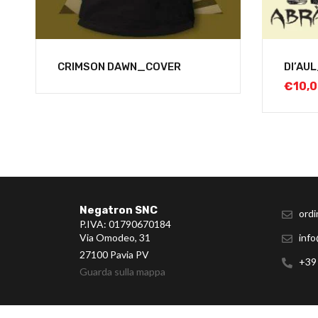
CRIMSON DAWN_COVER
DI’AU
€
10,
Negatron SNC
ordi
P.IVA: 01790670184
Via Omodeo, 31
info
27100 Pavia PV
+39
Guarda sulla mappa