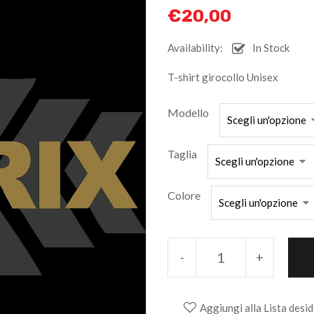
€
20,00
Availability:
In Stock
T-shirt girocollo Unisex
Modello
Taglia
Colore
-
+
Aggiungi alla Lista desid