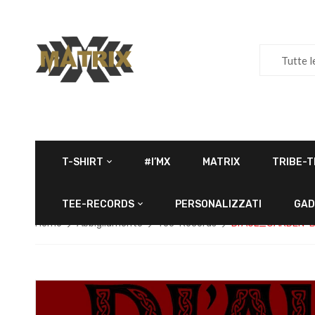
Tutte l
T-SHIRT
#I’MX
MATRIX
TRIBE-T
TEE-RECORDS
PERSONALIZZATI
GAD
Home
Abbigliamento
Tee-Records
DI’AUL_GARDEN-