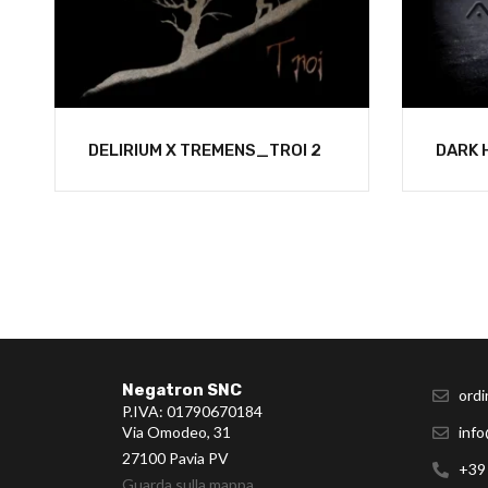
DELIRIUM X TREMENS_TROI 2
DARK 
Negatron SNC
ordi
P.IVA: 01790670184
Via Omodeo, 31
info
27100 Pavia PV
+39
Guarda sulla mappa