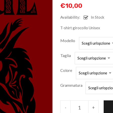
€
10,00
Availability:
In Stock
T-shirt girocollo Unisex
Modello
Taglia
Colore
Grammatura
-
+