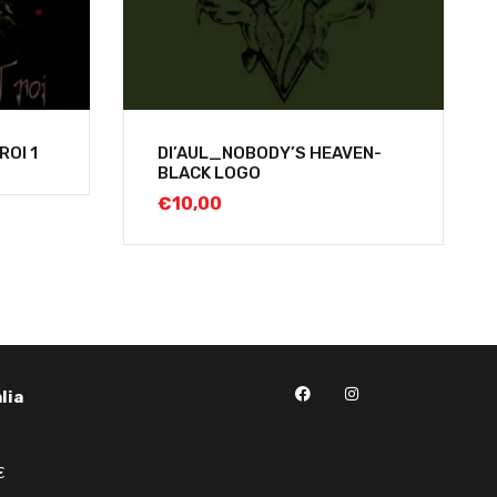
ROI 1
DI’AUL_NOBODY’S HEAVEN-
BLACK LOGO
€
10,00
lia
€