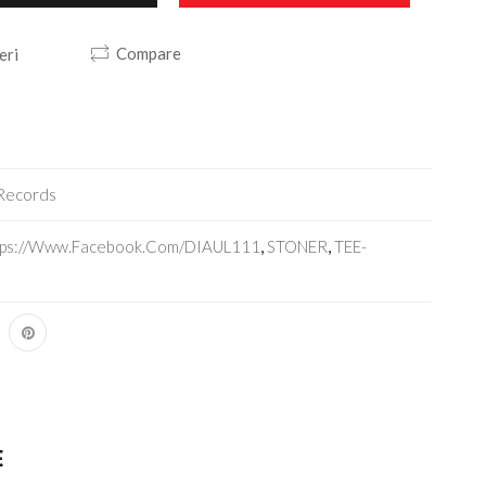
Compare
eri
Records
tps://www.facebook.com/DIAUL111
,
STONER
,
TEE-
E