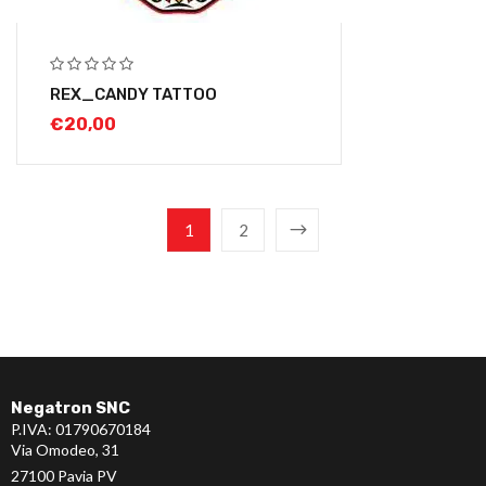
REX_CANDY TATTOO
€
20,00
1
2
Negatron SNC
P.IVA: 01790670184
Via Omodeo, 31
27100 Pavia PV