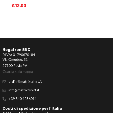
€
12,00
Negatron SNC
P.IVA: 01790670184
Via Omodeo, 31
27100 Pavia PV
Guarda sulla mappa
ordini@matrixtshirt.it
info@matrixtshirt.it
+39 340 4236014
Costi di spedizione per l'Italia