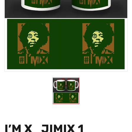
I’M X_JIMIX 1