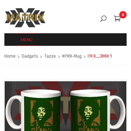
0
MENU
Home
Gadgets
Tazze
#I'MX-Mug
I’M X_JIMIX 1