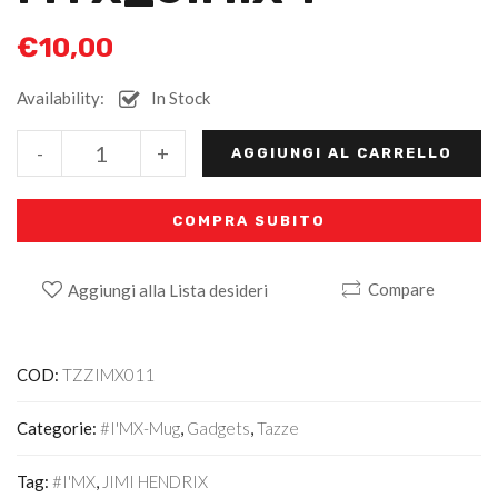
€
10,00
Availability:
In Stock
Alternative:
-
+
AGGIUNGI AL CARRELLO
COMPRA SUBITO
Compare
Aggiungi alla Lista desideri
COD:
TZZIMX011
Categorie:
#I'MX-Mug
,
Gadgets
,
Tazze
Tag:
#I'MX
,
JIMI HENDRIX