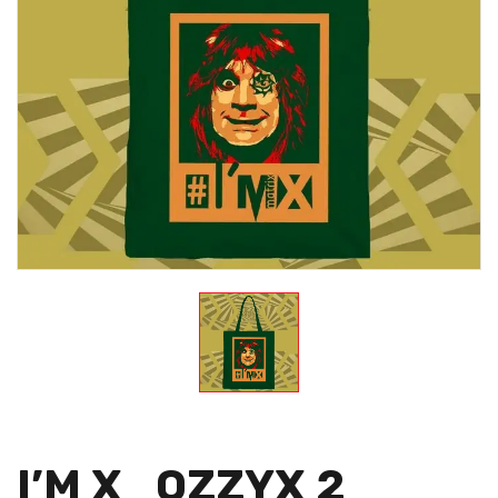
I’M X_OZZYX 2