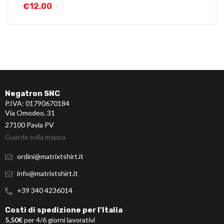
€
12,00
Negatron SNC
P.IVA: 01790670184
Via Omodeo, 31
27100 Pavia PV
Guarda sulla mappa
ordini@matrixtshirt.it
info@matrixtshirt.it
+39 340 4236014
Costi di spedizione per l'Italia
5,50€
per 4/6 giorni lavorativi