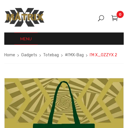
0
MENU
Home
Gadgets
Totebag
#I'MX-Bag
I’M X_OZZYX 2