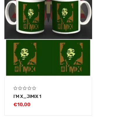
I’M X_JIMIX 1
€
10,00