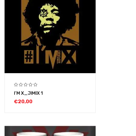
I’M X_JIMIX 1
€
20,00