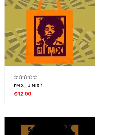
I’M X_JIMIX 1
€
12,00