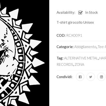
Availability:
In Stock
T-shirt girocollo Unisex
COD:
RCK0091
Categorie:
Abbigliamento
,
Tee-
Tag:
ALTERNATIVE METAL
,
HA
RECORDS
,
ZONA
Condividi: