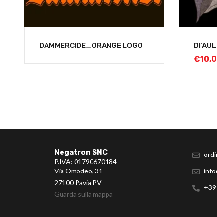
DAMMERCIDE_ORANGE LOGO
DI’AU
€
10,
Negatron SNC
ordi
P.IVA: 01790670184
Via Omodeo, 31
info
27100 Pavia PV
+39
Guarda sulla mappa