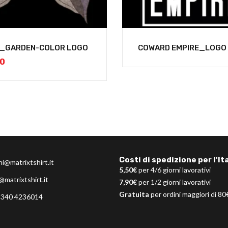
L_GARDEN-COLOR LOGO
COWARD EMPIRE_LOGO
00
Costi di spedizione per l'Ita
ni@matrixtshirt.it
5,50€
per 4/6 giorni lavorativi
@matrixtshirt.it
7,90€
per 1/2 giorni lavorativi
Gratuita
per ordini maggiori di 80
 340 4236014