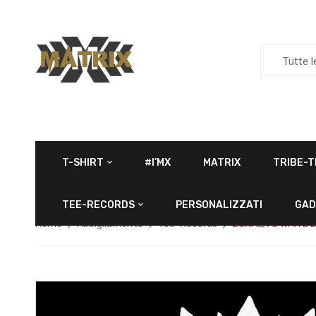
Tutte l
T-SHIRT
#I’MX
MATRIX
TRIBE-T
TEE-RECORDS
PERSONALIZZATI
GAD
Home
Abbigliamento
Tee-Records
ZONA_93 WHITE 