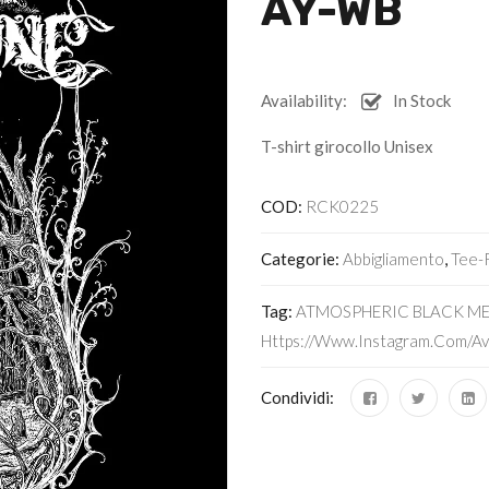
AY-WB
Availability:
In Stock
T-shirt girocollo Unisex
COD:
RCK0225
Categorie:
Abbigliamento
,
Tee-
Tag:
ATMOSPHERIC BLACK ME
Https://www.instagram.com/av
Condividi: