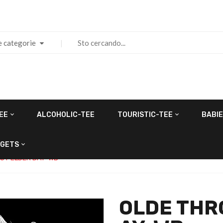
e categorie
EE
ALCOHOLIC-TEE
TOURISTIC-TEE
BABIE
GETS
ST ELDER DAY-WB
OLDE THR