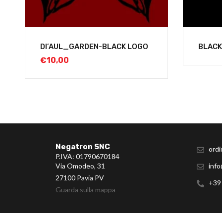
DI’AUL_GARDEN-BLACK LOGO
BLACK
€
10,00
Negatron SNC
ordi
P.IVA: 01790670184
Via Omodeo, 31
info
27100 Pavia PV
+39
Guarda sulla mappa