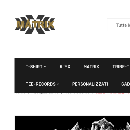
Tutte l
T-SHIRT
#I’MX
MATRIX
TRIBE-T
TEE-RECORDS
PERSONALIZZATI
GAD
Home
Abbigliamento
Tee-Records
OLDE THRONE_MO