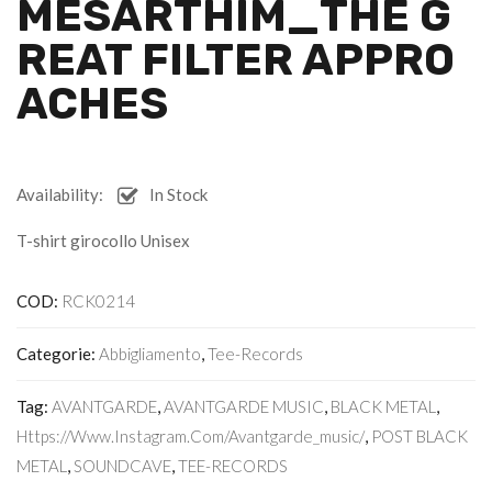
MESARTHIM_THE G
REAT FILTER APPRO
ACHES
Availability:
In Stock
T-shirt girocollo Unisex
COD:
RCK0214
Categorie:
Abbigliamento
,
Tee-Records
Tag:
AVANTGARDE
,
AVANTGARDE MUSIC
,
BLACK METAL
,
Https://www.instagram.com/avantgarde_music/
,
POST BLACK
METAL
,
SOUNDCAVE
,
TEE-RECORDS