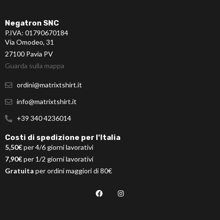
Negatron SNC
P.IVA: 01790670184
Via Omodeo, 31
27100 Pavia PV
Guarda sulla mappa
ordini@matrixtshirt.it
info@matrixtshirt.it
+39 340 4236014
Costi di spedizione per l'Italia
5,50€
per 4/6 giorni lavorativi
7,90€
per 1/2 giorni lavorativi
Gratuita
per ordini maggiori di 80€