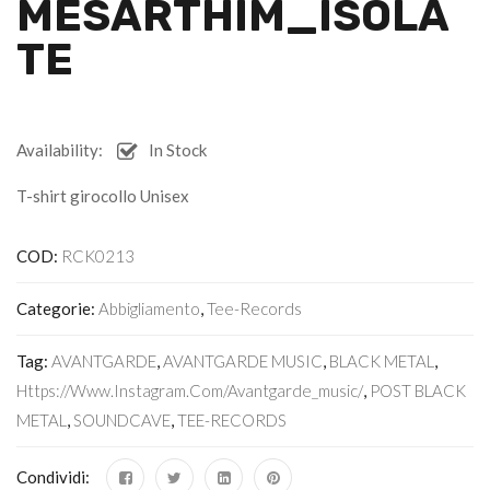
MESARTHIM_ISOLA
TE
Availability:
In Stock
T-shirt girocollo Unisex
COD:
RCK0213
Categorie:
Abbigliamento
,
Tee-Records
Tag:
AVANTGARDE
,
AVANTGARDE MUSIC
,
BLACK METAL
,
Https://www.instagram.com/avantgarde_music/
,
POST BLACK
METAL
,
SOUNDCAVE
,
TEE-RECORDS
Condividi: