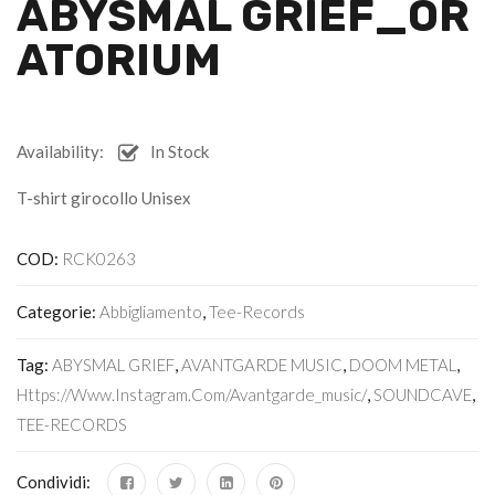
ABYSMAL GRIEF_OR
ATORIUM
Availability:
In Stock
T-shirt girocollo Unisex
COD:
RCK0263
Categorie:
Abbigliamento
,
Tee-Records
Tag:
ABYSMAL GRIEF
,
AVANTGARDE MUSIC
,
DOOM METAL
,
Https://www.instagram.com/avantgarde_music/
,
SOUNDCAVE
,
TEE-RECORDS
Condividi: