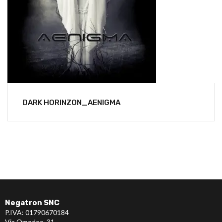
DARK HORINZON_AENIGMA
Negatron SNC
P.IVA: 01790670184
Via Omodeo, 31