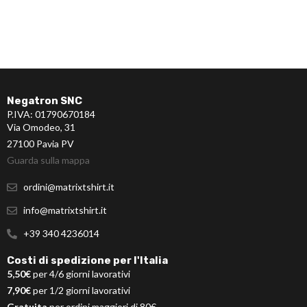
Negatron SNC
P.IVA: 01790670184
Via Omodeo, 31
27100 Pavia PV
Guarda sulla mappa
ordini@matrixtshirt.it
info@matrixtshirt.it
+39 340 4236014
Costi di spedizione per l'Italia
5,50€
per 4/6 giorni lavorativi
7,90€
per 1/2 giorni lavorativi
Gratuita
per ordini maggiori di 80€