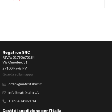
Negatron SNC
P.IVA: 01790670184
Via Omodeo, 31
27100 Pavia PV
Guarda sulla mappa
ordini@matrixtshirt.it
info@matrixtshirt.it
+39 340 4236014
Costi di spedizione per l'Italia