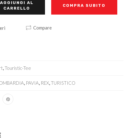
AGGIUNGI AL
COMPRA SUBITO
CARRELLO
Compare
eri
rt
,
Touristic-Tee
LOMBARDIA
,
PAVIA
,
REX
,
TURISTICO
E