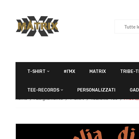
Tutte l
T-SHIRT
#I’MX
MATRIX
TRIBE-T
TEE-RECORDS
PERSONALIZZATI
GAD
Home
Abbigliamento
T-Shirt
Touristic-Tee
PAVIA_