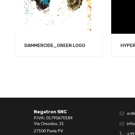
DAMMERCIDE_GREEN LOGO
HYPE
Negatron SNC
ordi
P.IVA: 01790670184
Via Omodeo, 31
info
27100 Pavia PV
+39