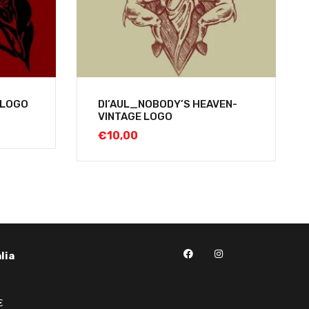
 LOGO
DI’AUL_NOBODY’S HEAVEN-
VINTAGE LOGO
€
10,00
lia
€