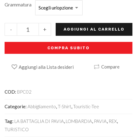
Grammatura
-
+
AGGIUNGI AL CARRELLO
COMPRA SUBITO
Compare
Aggiungi alla Lista desideri
Alternative:
COD:
BPC02
Categorie:
Abbigliamento
,
T-Shirt
,
Touristic-Tee
Tag:
LA BATTAGLIA DI PAVIA
,
LOMBARDIA
,
PAVIA
,
REX
,
TURISTICO