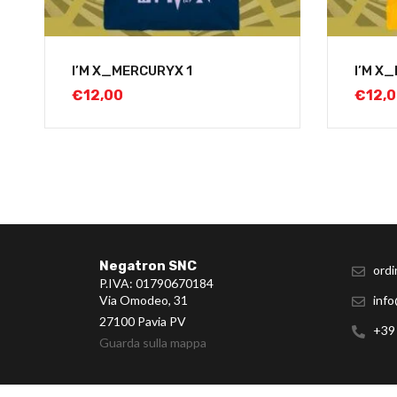
I’M X_MERCURYX 1
I’M X_
€
12,00
€
12,
Negatron SNC
ordi
P.IVA: 01790670184
Via Omodeo, 31
info
27100 Pavia PV
+39
Guarda sulla mappa