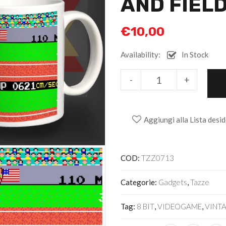
AND FIEL
€
10,00
Availability:
In Stock
Alternative:
-
+
Aggiungi alla Lista desid
COD:
TZZ0713
Categorie:
Gadgets
,
Tazze
Tag:
8 BIT
,
VIDEOGAME
,
VINT