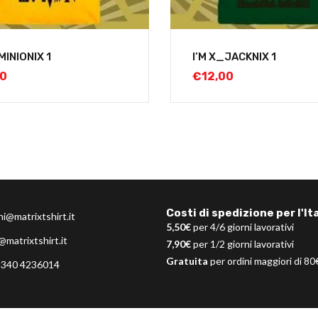
MINIONIX 1
I’M X_JACKNIX 1
00
€
12,00
Costi di spedizione per l'Ita
ni@matrixtshirt.it
5,50€
per 4/6 giorni lavorativi
@matrixtshirt.it
7,90€
per 1/2 giorni lavorativi
Gratuita
per ordini maggiori di 80
 340 4236014