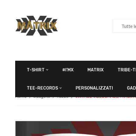
Tutte l
T-SHIRT
#I’MX
MATRIX
TRIBE-T
TEE-RECORDS
PERSONALIZZATI
GAD
Home
Gadgets
Tazze
VINTAGE VIDEOGAME_TRACK A