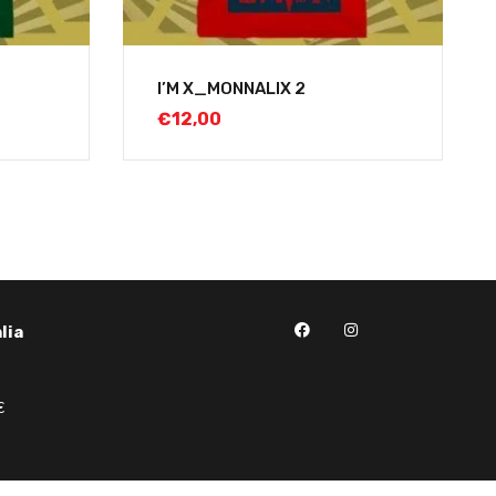
I’M X_MONNALIX 2
€
12,00
lia
€