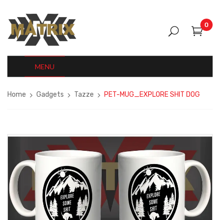
0
MENU
Home
Gadgets
Tazze
PET-MUG_EXPLORE SHIT DOG