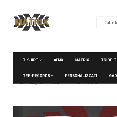
Tutte l
T-SHIRT
#I’MX
MATRIX
TRIBE-T
TEE-RECORDS
PERSONALIZZATI
GAD
Home
Gadgets
Tazze
PET-MUG_BAD DOG