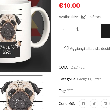
€
10,00
Availability:
In Stock
Alternative:
-
+
Aggiungi alla Lista desid
COD:
TZZ0721
Categorie:
Gadgets
,
Tazze
Tag:
PET
Condividi: