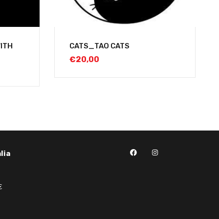
WITH
CATS_TAO CATS
€
20,00
lia
€