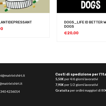
_ANTIDEPRESSANT
DOGS_LIFE ID BETTER 
DOGS
00
€
20,00
Costi di spedizione per l'Ita
ni@matrixtshirt.it
5,50€
per 4/6 giorni lavorativi
@matrixtshirt.it
7,90€
per 1/2 giorni lavorativi
Gratuita
per ordini maggiori di 80
 340 4236014