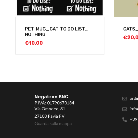
PET-MUG_CAT-TO DO LIST…
CATS
NOTHING
€
20,
€
10,00
Negatron SNC
ordi
P.IVA: 01790670184
Via Omodeo, 31
info
27100 Pavia PV
+39
Guarda sulla mappa