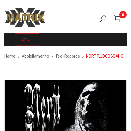
0
MENU
Home
Abbigliamento
Tee-Records
NORTT_DODSSANG