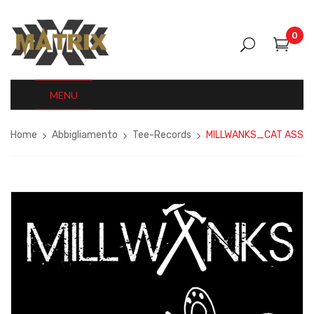
0
MENU
Home
Abbigliamento
Tee-Records
MILLWANKS_CAT ASS