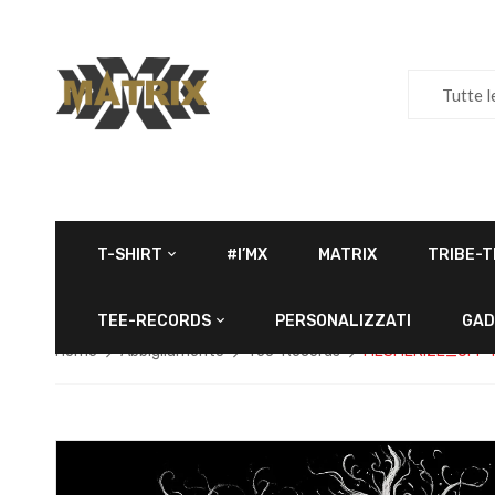
Tutte l
T-SHIRT
#I’MX
MATRIX
TRIBE-T
TEE-RECORDS
PERSONALIZZATI
GAD
Home
Abbigliamento
Tee-Records
MESMERIZE_OFF T