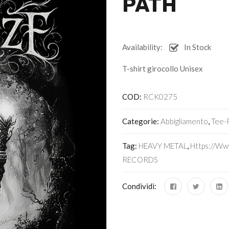
PATH
Availability:
In Stock
T-shirt girocollo Unisex
COD:
RCK0275
Categorie:
Abbigliamento
,
Tee-
Tag:
HEAVY METAL
,
Https://w
RECORDS
Condividi: