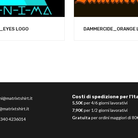
_EYES LOGO
DAMMERCIDE_ORANGE 
Costi di spedizione per l'Ita
ni@matrixtshirt.it
5,50€
per 4/6 giorni lavorativi
@matrixtshirt.it
7,90€
per 1/2 giorni lavorativi
Gratuita
per ordini maggiori di 80
 340 4236014