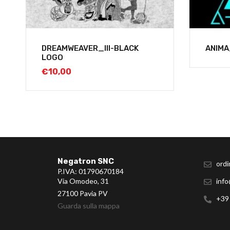
DREAMWEAVER_III-BLACK
ANIMA
LOGO
€
10,00
Negatron SNC
ordi
P.IVA: 01790670184
Via Omodeo, 31
info
27100 Pavia PV
+39
Guarda sulla mappa