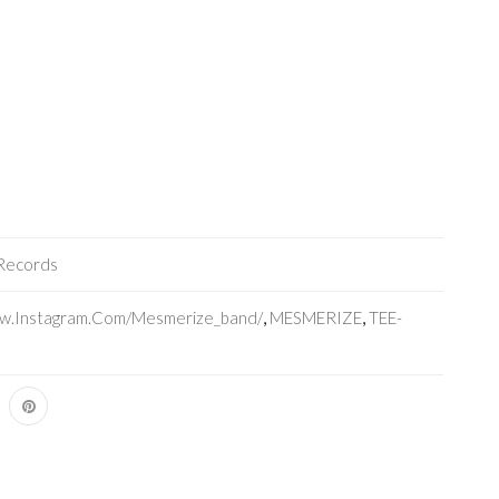
Records
ww.instagram.com/mesmerize_band/
,
MESMERIZE
,
TEE-