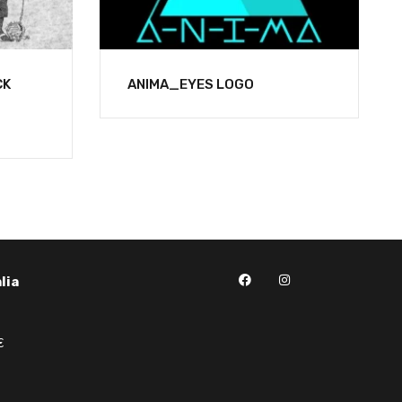
CK
ANIMA_EYES LOGO
lia
€