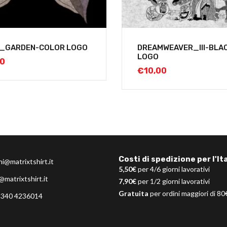
L_GARDEN-COLOR LOGO
DREAMWEAVER_III-BLA
LOGO
00
€
10,00
Costi di spedizione per l'Ita
ni@matrixtshirt.it
5,50€
per 4/6 giorni lavorativi
@matrixtshirt.it
7,90€
per 1/2 giorni lavorativi
Gratuita
per ordini maggiori di 80
 340 4236014