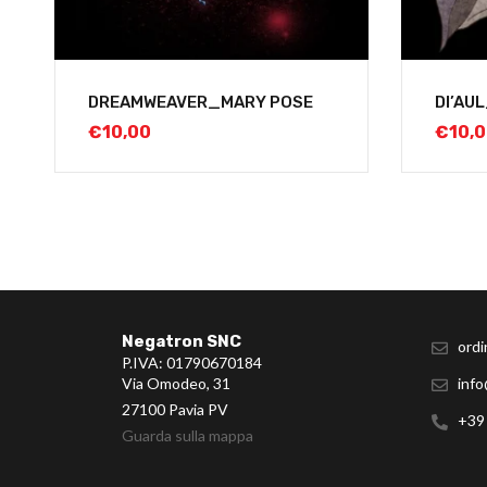
DREAMWEAVER_MARY POSE
DI’AU
€
10,00
€
10,
Negatron SNC
ordi
P.IVA: 01790670184
Via Omodeo, 31
info
27100 Pavia PV
+39
Guarda sulla mappa