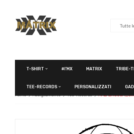
Tutte l
T-SHIRT
#I’MX
MATRIX
TRIBE-T
TEE-RECORDS
PERSONALIZZATI
GAD
Home
Abbigliamento
Tee-Records
MALABROCCA_SK