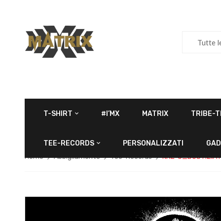
Tutte l
T-SHIRT
#I’MX
MATRIX
TRIBE-T
TEE-RECORDS
PERSONALIZZATI
GAD
Home
Abbigliamento
Tee-Records
KRE^U_DUSTIZIA 