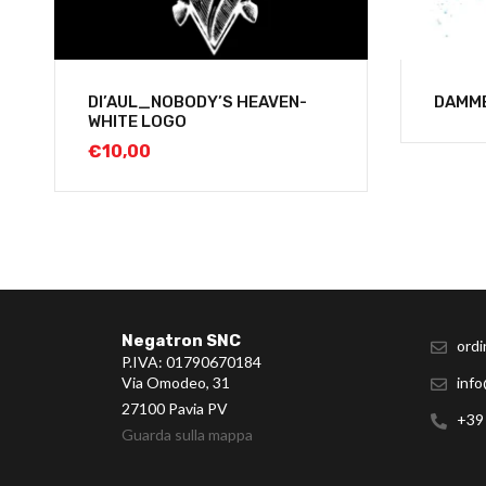
DI’AUL_NOBODY’S HEAVEN-
DAMM
WHITE LOGO
€
10,00
Negatron SNC
ordi
P.IVA: 01790670184
Via Omodeo, 31
info
27100 Pavia PV
+39
Guarda sulla mappa