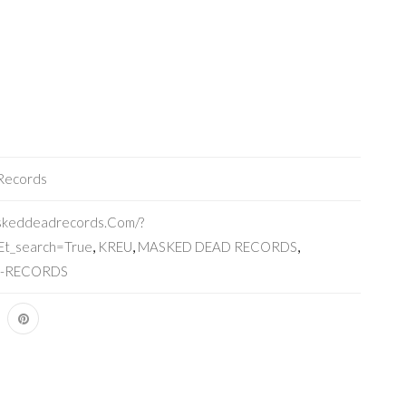
Records
askeddeadrecords.com/?
t_search=true
,
KREU
,
MASKED DEAD RECORDS
,
E-RECORDS