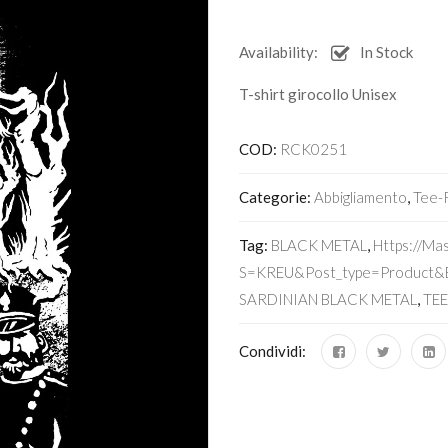
Availability:
In Stock
T-shirt girocollo Unisex
COD:
RCK0251
Categorie:
Abbigliamento
,
Tee-
Tag:
BLACK METAL
,
Https://m
S=KREU&post_type=product&e
SARDINIAN BLACK METAL
,
TE
Condividi: