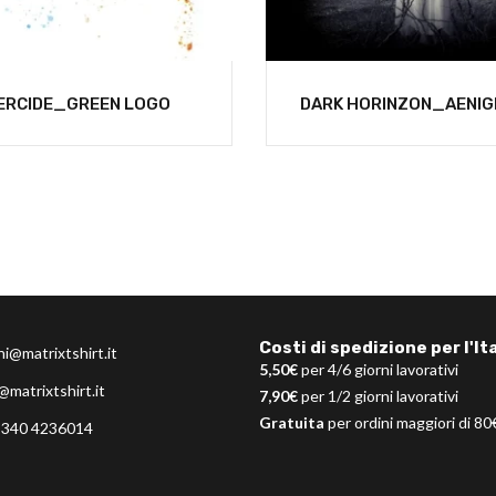
ERCIDE_GREEN LOGO
DARK HORINZON_AENI
Costi di spedizione per l'Ita
ni@matrixtshirt.it
5,50€
per 4/6 giorni lavorativi
@matrixtshirt.it
7,90€
per 1/2 giorni lavorativi
Gratuita
per ordini maggiori di 80
 340 4236014