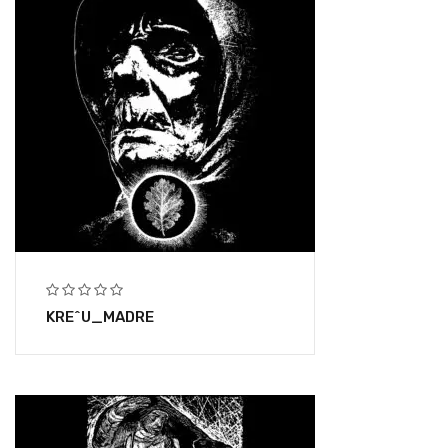
KRE^U_MADRE