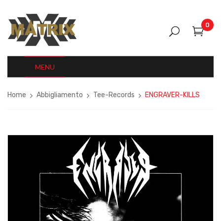
0
MENU
Home
Abbigliamento
Tee-Records
ENGRAVER-KILLS