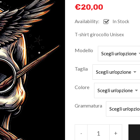
€
20,00
Availability:
In Stock
T-shirt girocollo Unisex
Modello
Taglia
Colore
Grammatura
-
+