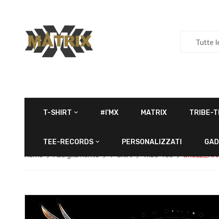
Tutte l
T-SHIRT
#I’MX
MATRIX
TRIBE-T
TEE-RECORDS
PERSONALIZZATI
GAD
Home
Abbigliamento
T-Shirt
Tribe-Tee
SKULL_HA