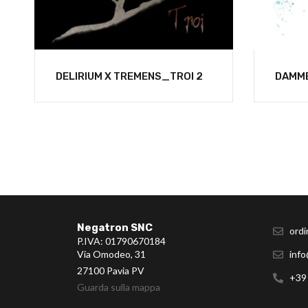
DELIRIUM X TREMENS_TROI 2
DAMM
Negatron SNC
ordi
P.IVA: 01790670184
Via Omodeo, 31
info
27100 Pavia PV
+39
Guarda sulla mappa