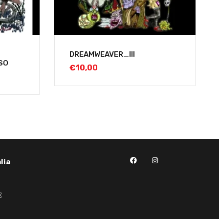
DREAMWEAVER_III
SO
€
10,00
lia
€