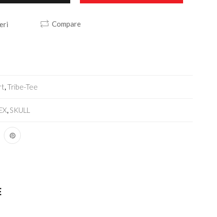
Compare
eri
rt
,
Tribe-Tee
EX
,
SKULL
E