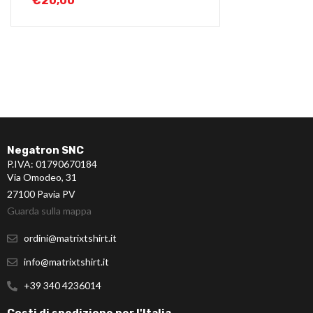
€
20,00
Negatron SNC
P.IVA: 01790670184
Via Omodeo, 31
27100 Pavia PV
Guarda sulla mappa
ordini@matrixtshirt.it
info@matrixtshirt.it
+39 340 4236014
Costi di spedizione per l'Italia