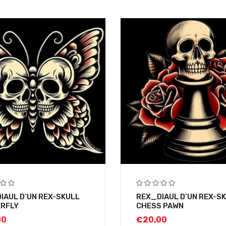
IAUL D’UN REX-SKULL
REX_DIAUL D’UN REX-S
RFLY
CHESS PAWN
00
€
20,00