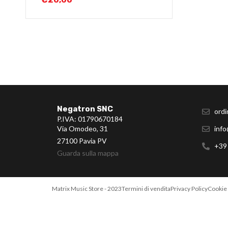
Negatron SNC
ordi
P.IVA: 01790670184
Via Omodeo, 31
info
27100 Pavia PV
+39
Guarda sulla mappa
Matrix Music Store - 2023
Termini di vendita
Privacy Policy
Cookie 