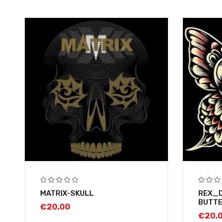
MATRIX-SKULL
REX_D
BUTTE
€
20,00
€
20,