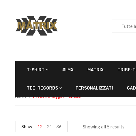
Tutte l
T-SHIRT
#I’MX
MATRIX
TRIBE-T
TEE-RECORDS
PERSONALIZZATI
GAD
Home
Prodotti taggati “SKULL”
Show
12
24
36
Showing all 5 results