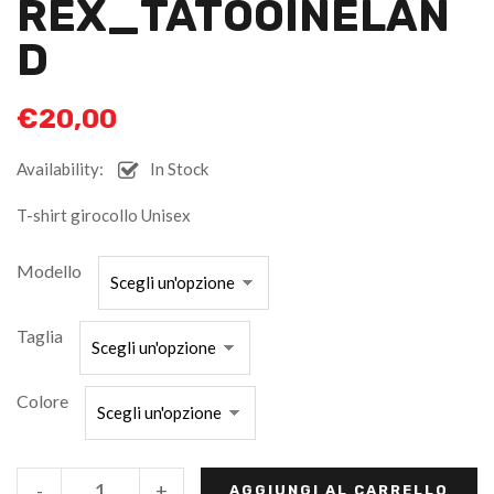
REX_TATOOINELAN
D
€
20,00
Availability:
In Stock
T-shirt girocollo Unisex
Modello
Taglia
Colore
-
+
AGGIUNGI AL CARRELLO