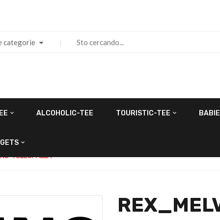
e categorie
EE
ALCOHOLIC-TEE
TOURISTIC-TEE
BABIE
GETS
NS-TELESPALLA
REX_MELV