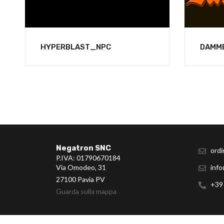
HYPERBLAST_NPC
DAMM
Negatron SNC
ordi
P.IVA: 01790670184
Via Omodeo, 31
info
27100 Pavia PV
+39
Guarda sulla mappa