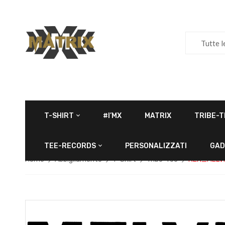
Tutte l
T-SHIRT
#I’MX
MATRIX
TRIBE-T
TEE-RECORDS
PERSONALIZZATI
GAD
Home
Abbigliamento
T-Shirt
Tribe-Tee
REX_MELVI