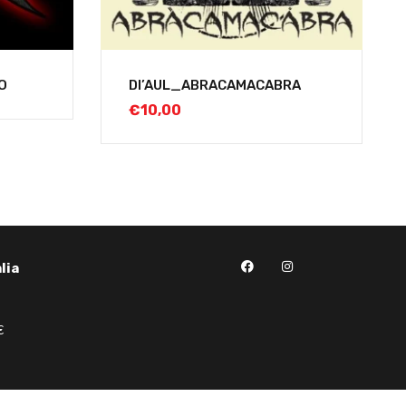
O
DI’AUL_ABRACAMACABRA
€
10,00
lia
€