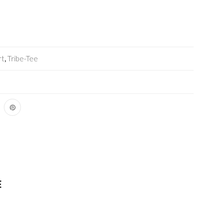
rt
,
Tribe-Tee
E