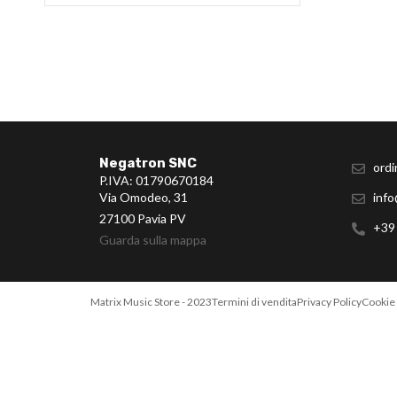
Negatron SNC
ordi
P.IVA: 01790670184
Via Omodeo, 31
info
27100 Pavia PV
+39
Guarda sulla mappa
Matrix Music Store - 2023
Termini di vendita
Privacy Policy
Cookie 