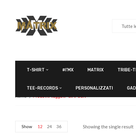
Tutte l
T-SHIRT
#I’MX
MATRIX
TRIBE-T
TEE-RECORDS
PERSONALIZZATI
GAD
Home
Prodotti taggati “SIMPSON”
Show
12
24
36
Showing the single result