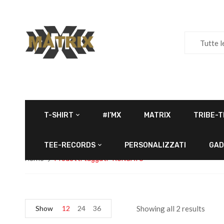
Tutte l
T-SHIRT
#I’MX
MATRIX
TRIBE-T
TEE-RECORDS
PERSONALIZZATI
GAD
Home
Prodotti taggati “RONCATO”
Show
12
24
36
Showing all 2 results