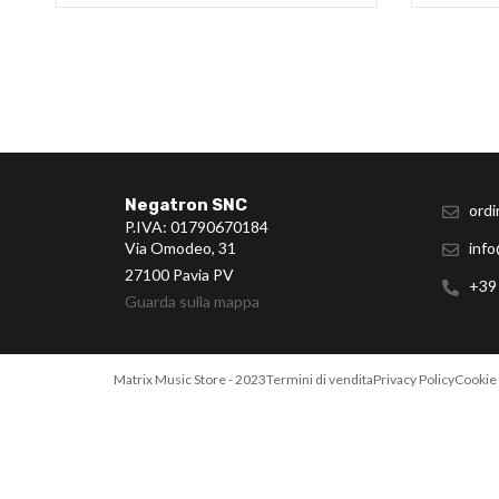
Negatron SNC
ordi
P.IVA: 01790670184
Via Omodeo, 31
info
27100 Pavia PV
+39
Guarda sulla mappa
Matrix Music Store - 2023
Termini di vendita
Privacy Policy
Cookie 